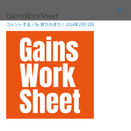
内
容
GainsWorkSheet
を
ス
コメントする
/ By
宮乃かぽり
/
2024年2月12日
キ
ッ
プ