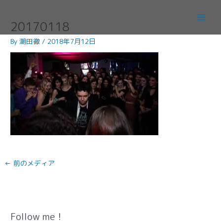
内
容
20170118
を
ス
By
潮田徹
/
2018年7月12日
キ
ッ
プ
←
前のメディア
Follow me！