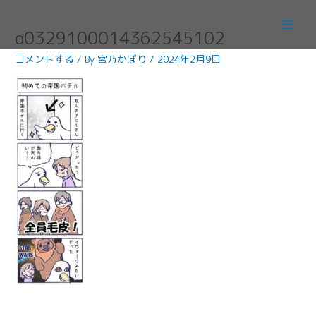
内
容
o0329100014362545102
を
ス
コメントする
/ By
宮乃かぽり
/
2024年2月9日
キ
ッ
プ